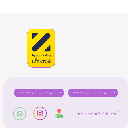
تلفن تماس پشتیبانی و مشاوره : 02165278985
تلفن تماس پشتیبانی و مشاوره : 09123207268