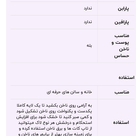
پارابن
ندارد
پارافین
ندارد
مناسب
پوست و
بله
ناخن
حساس
استفاده
مناسب
خانه و سالن های حرفه ای
به آرامی روی ناخن بکشید تا یک لایه کاملا
یکدست و یکنواخت روی ناخن تشکیل شود
و کمی صبر کنید تا خشک شود.برای افزایش
استفاده
استحکام و درخشش هر نوع لاک میتوانید
از تاپ کات ها و برق ناخن استفاده کرده و
برای زمینه سازی بهتر از پرایمر های ناخن و