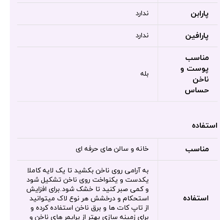
پارابن
ندارد
پارافین
ندارد
مناسب
پوست و
بله
ناخن
حساس
استفاده
مناسب
خانه و سالن های حرفه ای
به آرامی روی ناخن بکشید تا یک لایه کاملا
یکدست و یکنواخت روی ناخن تشکیل شود
و کمی صبر کنید تا خشک شود.برای افزایش
استفاده
استحکام و درخشش هر نوع لاک میتوانید
از تاپ کات ها و برق ناخن استفاده کرده و
برای زمینه سازی بهتر از پرایمر های ناخن و