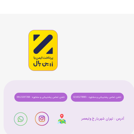
تلفن تماس پشتیبانی و مشاوره : 02165278985
تلفن تماس پشتیبانی و مشاوره : 09123207268