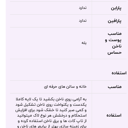
پارابن
ندارد
پارافین
ندارد
مناسب
پوست و
بله
ناخن
حساس
استفاده
مناسب
خانه و سالن های حرفه ای
به آرامی روی ناخن بکشید تا یک لایه کاملا
یکدست و یکنواخت روی ناخن تشکیل شود
و کمی صبر کنید تا خشک شود.برای افزایش
استفاده
استحکام و درخشش هر نوع لاک میتوانید
از تاپ کات ها و برق ناخن استفاده کرده و
برای زمینه سازی بهتر از پرایمر های ناخن و