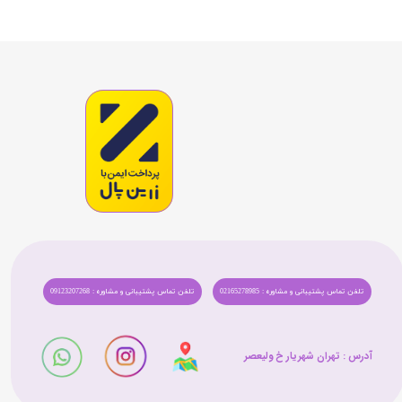
تلفن تماس پشتیبانی و مشاوره : 02165278985
تلفن تماس پشتیبانی و مشاوره : 09123207268