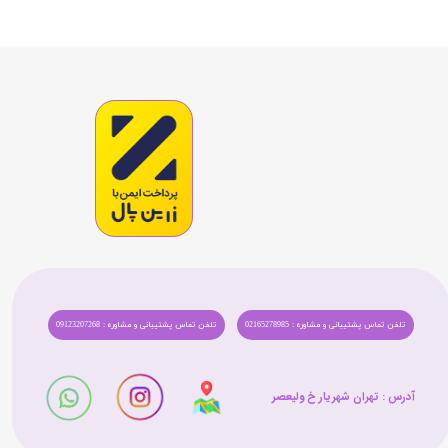
تلفن تماس پشتیبانی و مشاوره : 02165278985
تلفن تماس پشتیبانی و مشاوره : 09123207268