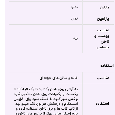
پارابن
ندارد
پارافین
ندارد
مناسب
پوست و
بله
ناخن
حساس
استفاده
مناسب
خانه و سالن های حرفه ای
به آرامی روی ناخن بکشید تا یک لایه کاملا
یکدست و یکنواخت روی ناخن تشکیل شود
و کمی صبر کنید تا خشک شود.برای افزایش
استفاده
استحکام و درخشش هر نوع لاک میتوانید
از تاپ کات ها و برق ناخن استفاده کرده و
برای زمینه سازی بهتر از پرایمر های ناخن و