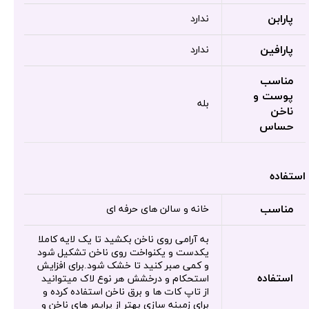
پارابن
ندارد
پارافین
ندارد
مناسب
پوست و
بله
ناخن
حساس
استفاده
مناسب
خانه و سالن های حرفه ای
به آرامی روی ناخن بکشید تا یک لایه کاملا
یکدست و یکنواخت روی ناخن تشکیل شود
و کمی صبر کنید تا خشک شود.برای افزایش
استفاده
استحکام و درخشش هر نوع لاک میتوانید
از تاپ کات ها و برق ناخن استفاده کرده و
برای زمینه سازی بهتر از پرایمر های ناخن و