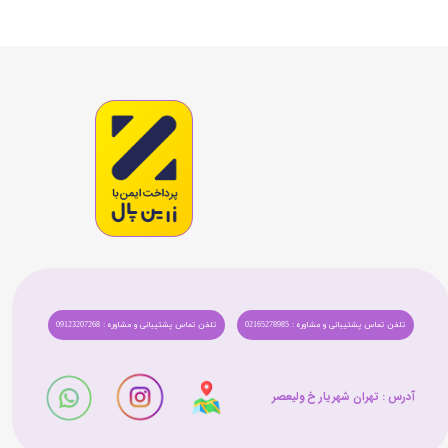
تلفن تماس پشتیبانی و مشاوره : 02165278985
تلفن تماس پشتیبانی و مشاوره : 09123207268