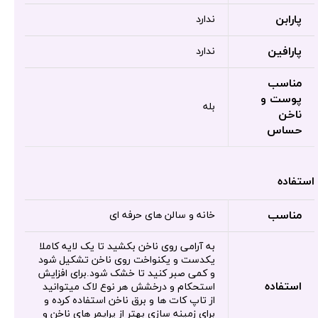
پارابن
ندارد
پارافین
ندارد
مناسب
پوست و
بله
ناخن
حساس
استفاده
مناسب
خانه و سالن های حرفه ای
به آرامی روی ناخن بکشید تا یک لایه کاملا
یکدست و یکنواخت روی ناخن تشکیل شود
و کمی صبر کنید تا خشک شود.برای افزایش
استفاده
استحکام و درخشش هر نوع لاک میتوانید
از تاپ کات ها و برق ناخن استفاده کرده و
برای زمینه سازی بهتر از پرایمر های ناخن و