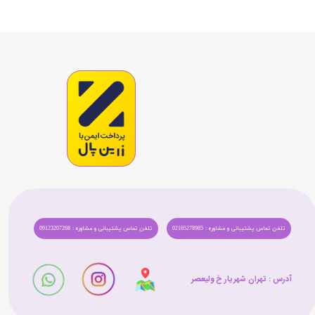
تلفن تماس پشتیبانی و مشاوره : 02165278985
تلفن تماس پشتیبانی و مشاوره : 09123207268