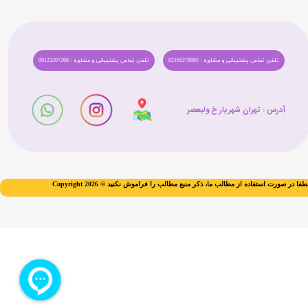
تلفن تماس پشتیبانی و مشاوره : 02165278985
تلفن تماس پشتیبانی و مشاوره : 09123207268