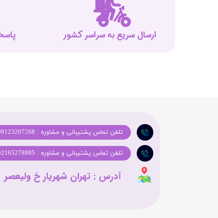
ارسال سریع به سراسر کشور
پاسخگوی
تلفن تماس پشتیبانی و مشاوره : 09123207268
تلفن تماس پشتیبانی و مشاوره : 02165278985