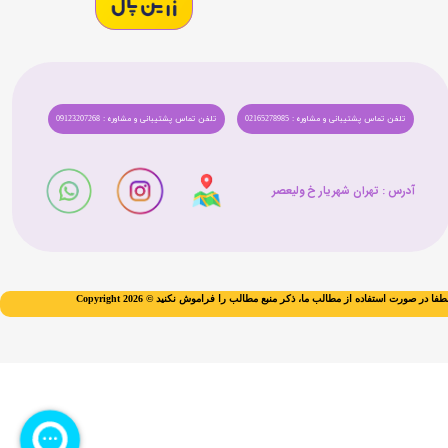
تلفن تماس پشتیبانی و مشاوره : 02165278985
تلفن تماس پشتیبانی و مشاوره : 09123207268