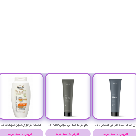
ژل صاف کننده تمر کی استایل لاکمه حجم 150 میلی لیتر - Lakme K.STYLING TAMER STRAIGHTENER GEL 150 ml
بالم مو ده کاره کی بیوتی لاکمه حجم 150 میلی لیتر - Lakme K.BEAUTY TOP-TEN balm 150 ml
ماسک مو فوری بدون سولفات فیتوکراتین ضد موخوره و صاف کننده هربال حجم 400 میلی لیتر - Herbal PHYTO KERATIN 7 IN 1 EXPRESS MASK 400 ml
افزودن به سبد خرید
افزودن به سبد خرید
افزودن به سبد خرید