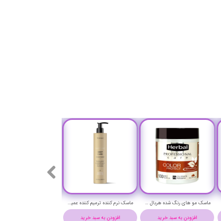
ماسک مو های رنگ شده هربال حجم 500 میلی لیتر - Herbal color protect Hair Mask 500 ml
ماسک نرم کننده ترمیم کننده عمیق دیپ کر لاکمه حجم 300 میلی لیتر - LAKME TEKNIA deep care conditioner
افزودن به سبد خرید
افزودن به سبد خرید
افزودن به سبد خرید