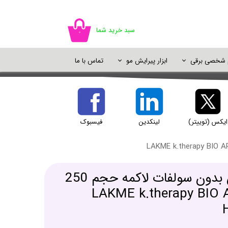
سبد خرید شما
۰
م شخصی برقی
ابزار پیرایش مو
تماس با ما
اسپری مو
سایه چشم
ژل شستشو
خوشبو کننده
اسپری رنگ مو
پالت سایه
شامپو خشک
دئودورانت و ضد تعریق
پرایمر و پایه آرایش
ایکس (توییتر)
لینکدین
فیسبوک
یک آرایش
ماسک مو بیو آرگان بدون سولفات لاکمه حجم 250
 - LAKME k.therapy BIO ARGAN