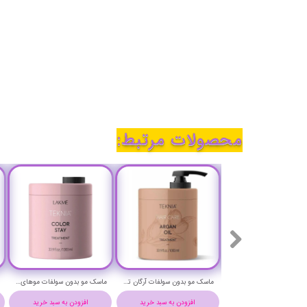
محصولات مرتبط:
ماسک مو قوی فیتوکراتین آرگان هربال حجم 300 میلی لیتر - Herbal PHYTO KERATIN ARGAN HAIR MASK300 ml
ماسک مو بدون سولفات آرگان تکنیا لاکمه حجم 1000 - LAKME TEKNIA ARGAN OIL TREATMENT HAIR MASK
ماسک مو بدون سولفات موهای رنگ شده (کالر استی) لاکمه حجم 1000 میلی لیتر - LAKME TEKNIA COLOR STAY HAIR MASK
افزودن به سبد خرید
افزودن به سبد خرید
افزودن به سبد خرید