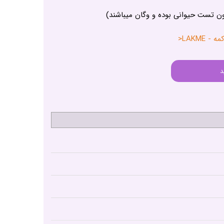
ون تست حیوانی بوده و وگان میباشند)
LAKME<
د