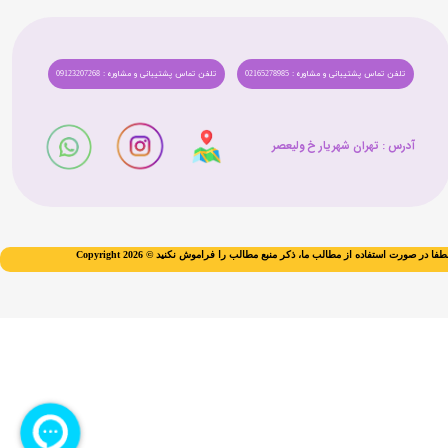
تلفن تماس پشتیبانی و مشاوره : 02165278985
تلفن تماس پشتیبانی و مشاوره : 09123207268