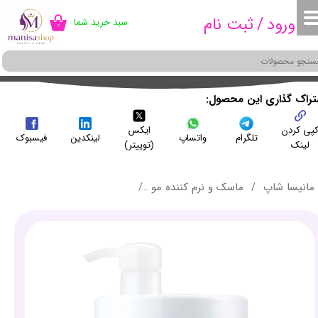
ورود
/
ثبت نام
سبد خرید شما
۰
حساب کاربری من
تغییر گذر واژه
سفارشات
شتراک گذاری این محصول
پی کردن
ایکس
خروج از حساب کاربری
تلگرام
واتساپ
لینکدین
فیسبوک
لینک
(توییتر)
مانیسا شاپ
ماسک و نرم کننده مو
ماسک مو بیو آرگان بدون سولفات لاکمه حجم 1000 میلی لیتر - NG MASK