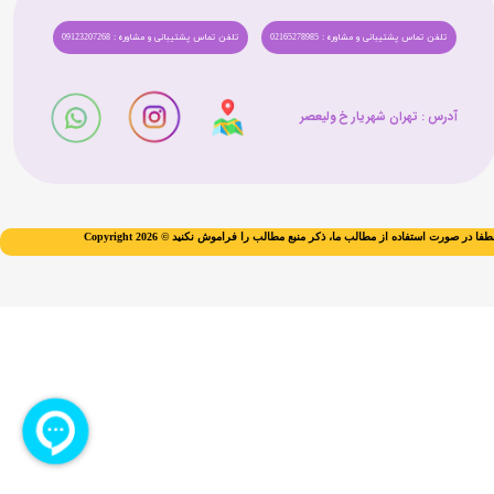
تلفن تماس پشتیبانی و مشاوره : 02165278985
تلفن تماس پشتیبانی و مشاوره : 09123207268