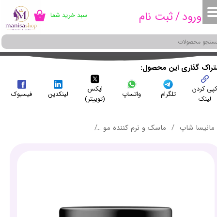
ورود
/
ثبت نام
سبد خرید شما
۰
حساب کاربری من
تغییر گذر واژه
سفارشات
شتراک گذاری این محصول
پی کردن
ایکس
خروج از حساب کاربری
تلگرام
واتساپ
لینکدین
فیسبوک
لینک
(توییتر)
مانیسا شاپ
ماسک و نرم کننده مو
ماسک مو بدون سولفات تخصصی پوست سر خشک و حساس ل