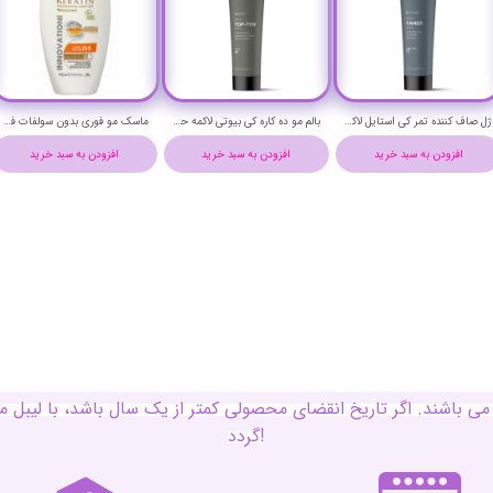
ژل صاف کننده تمر کی استایل لاکمه حجم 150 میلی لیتر - Lakme K.STYLING TAMER STRAIGHTENER GEL 150 ml
بالم مو ده کاره کی بیوتی لاکمه حجم 150 میلی لیتر - Lakme K.BEAUTY TOP-TEN balm 150 ml
ماسک مو فوری بدون سولفات فیتوکراتین ضد موخوره و صاف کننده هربال حجم 400 میلی لیتر - Herbal PHYTO KERATIN 7 IN 1 EXPRESS MASK 400 ml
افزودن به سبد خرید
افزودن به سبد خرید
افزودن به سبد خرید
ی باشند. اگر تاریخ انقضای محصولی کمتر از یک سال باشد، با لی
گردد!