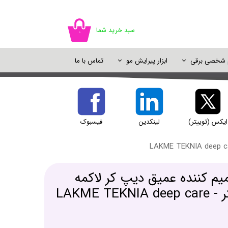
سبد خرید شما
۰
م شخصی برقی
ابزار پیرایش مو
تماس با ما
اسپری مو
سایه چشم
ژل شستشو
خوشبو کننده
اسپری رنگ مو
پالت سایه
شامپو خشک
دئودورانت و ضد تعریق
پرایمر و پایه آرایش
ایکس (توییتر)
لینکدین
فیسبوک
یک آرایش
یم کننده عمیق دیپ کر لاکمه
حجم 300 میلی لیتر - LAKME TEKNIA deep care