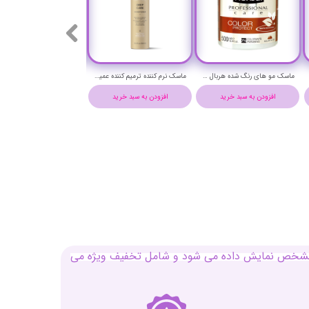
ماسک مو های رنگ شده هربال حجم 500 میلی لیتر - Herbal color protect Hair Mask 500 ml
ماسک نرم کننده ترمیم کننده عمیق دیپ کر لاکمه حجم 300 میلی لیتر - LAKME TEKNIA deep care conditioner
افزودن به سبد خرید
افزودن به سبد خرید
افزودن به سبد خرید
بل مشخص نمایش داده می شود و شامل تخفیف ویژه می