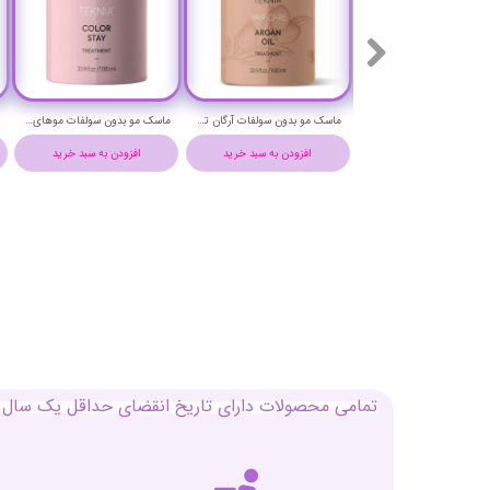
ماسک مو قوی فیتوکراتین آرگان هربال حجم 300 میلی لیتر - Herbal PHYTO KERATIN ARGAN HAIR MASK300 ml
ماسک مو بدون سولفات آرگان تکنیا لاکمه حجم 1000 - LAKME TEKNIA ARGAN OIL TREATMENT HAIR MASK
ماسک مو بدون سولفات موهای رنگ شده (کالر استی) لاکمه حجم 1000 میلی لیتر - LAKME TEKNIA COLOR STAY HAIR MASK
افزودن به سبد خرید
افزودن به سبد خرید
افزودن به سبد خرید
تمامی محصولات دارای تاریخ انقضای حداقل یک سال م