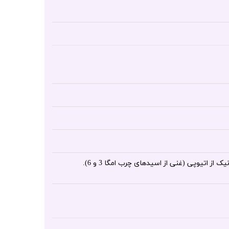
فیبرهنس. محصول جانبی طبیعی استخراج شده از دانه های ذرت. روغن ارگانیک از اتیوپی (غنی از اسیدهای چرب امگا 3 و 6).