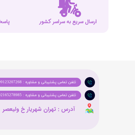
ارسال سریع به سراسر کشور
پاسخگوی
تلفن تماس پشتیبانی و مشاوره : 09123207268
تلفن تماس پشتیبانی و مشاوره : 02165278985