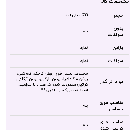
مشخصات کالا
حجم
600 میلی لیتر
بدون
بله
سولفات
پارابن
ندارد
سولفات
ندارد
مجموعه بسیار قوی روغن کرچک، کره شی،
روغن ماکادامیا، روغن نارگیل، روغن آرگان و
مواد اثر گذار
کراتین هیدرولیز شده که همراه با سرامید،
اسید سیتریک، ویتامین B5
مناسب موی
بله
حساس
مناسب موی
بله
کراتین شده