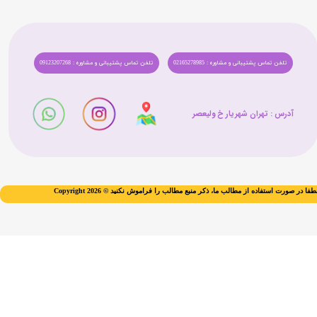
تلفن تماس پشتیبانی و مشاوره : 02165278985
تلفن تماس پشتیبانی و مشاوره : 09123207268