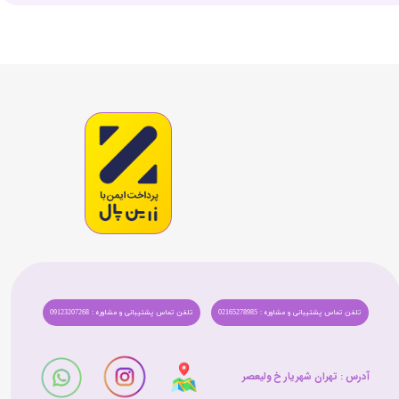
تلفن تماس پشتیبانی و مشاوره : 02165278985
تلفن تماس پشتیبانی و مشاوره : 09123207268