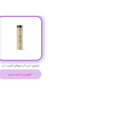
شامپو دیپ کر موهای آسیب دیده تکنیا لاکمه حجم 300 میلی لیتر - Lakme TEKNIA Deep Care Shampoo
افزودن به سبد خرید