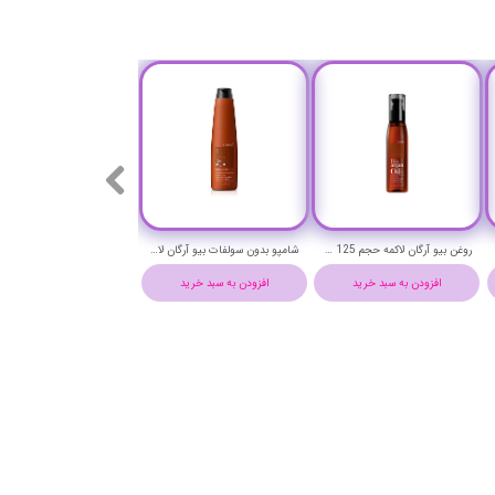
روغن بیو آرگان لاکمه حجم 125 میلی لیتر - LAKME k.therapy BIO ARGAN OIL
شامپو بدون سولفات بیو آرگان لاکمه حجم 300 میلی لیتر-Lakme k.therapy Bio Argan Shampoo
افزودن به سبد خرید
افزودن به سبد خرید