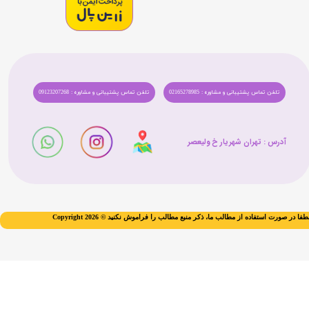
تلفن تماس پشتیبانی و مشاوره : 02165278985
تلفن تماس پشتیبانی و مشاوره : 09123207268