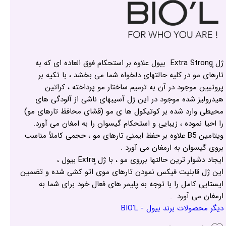
ژل ٍExtra Strong بیول علاوه بر استحکام فوق العاده ای که به
تارهای مو در کلیه حالتهای دلخواه شما می بخشد ، با تکیه بر
پروتیین موجود در آن به ترمیم ساختار مو پرداخته ، کراتین
هیدرولیز شده موجود در این ژل آسیبهای ناشی از آلودگی های
محیطی وارد شده بر کوتیکول ها ی مو (قشای محافظ تارهای مو)
را احیا نموده ، زیبایی و استحکام گیسوان را به امغان می آورد.
ویتامین B5 علاوه بر حفظ ایمنی تارهای مو ، حجمی کاملاً مناسب
بروی گیسوان به ارمغان می آورد .
ایجاد دشوار ترین حالتها برروی مو ، با ژل ٍExtra بیول ،
این ژل قابلیت فیکس نمودن تارهای موی اتو کشی شده و تضمین
ایستایی کامل را با توجه به پلیمر های فعال خود برای شما به
ارمغان می آورد .
دیگر محصولات برند بیول - BIO'L