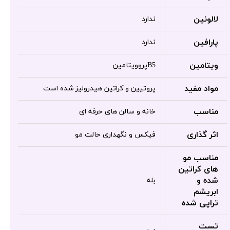
لالونین
ندارد
پارافین
ندارد
ویتامین
B5پروویتامین
مواد مفید
پروتیین و کراتین هیدرولیز شده است
مناسب
خانه و سالن های حرفه ای
اثر گذاری
فیکس و نگهداری حالت مو
مناسب مو
های کراتین
شده و
بله
ابریشم
تراپی شده
تست