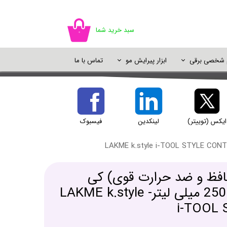
سبد خرید شما
۰
م شخصی برقی
ابزار پیرایش مو
تماس با ما
اسپری مو
سایه چشم
ژل شستشو
خوشبو کننده
اسپری رنگ مو
پالت سایه
شامپو خشک
دئودورانت و ضد تعریق
پرایمر و پایه آرایش
ایکس (توییتر)
لینکدین
فیسبوک
یک آرایش
افظ و ضد حرارت قوی) کی
استایل لاکمه حجم 250 میلی لیتر- LAKME k.style
i-TOOL