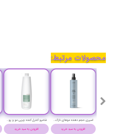
محصولات مرتبط:
شامپو حفاظت کامل (فول دفنس) لاکمه حجم 300 میلی لیتر- Lakme TEKNIA FULL DEFENSE Shampoo
اسپری حجم دهنده موهای نازک و کم پشت (بادی میکر) تکنیا لاکمه حجم 300 میلی لیتر - Lakme TEKNIA Body Maker MIST
شامپو کنترل کننده چربی مو و پوست سر لاکمه حجم 1000 میلی لیتر- Lakme k.therapy purifying Shampoo
افزودن به سبد خرید
افزودن به سبد خرید
افزودن به سبد خرید