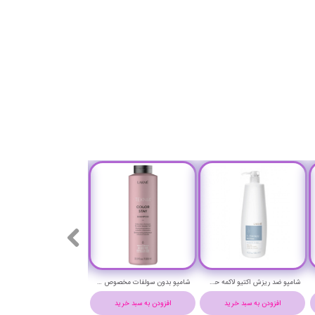
شامپو ضد ریزش اکتیو لاکمه حجم 1000 میلی لیتر - Lakme k.therapy active Shampoo
شامپو بدون سولفات مخصوص مو رنگ شده و آسیب دیده (کالر استی) تکنیا لاکمه حجم 1000 میلی لیتر-Lakme TEKNIA Color Stay Shampoo
افزودن به سبد خرید
افزودن به سبد خرید
افزودن به سبد خرید