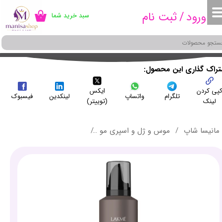
ورود
/
ثبت نام
سبد خرید شما
۰
حساب کاربری من
تغییر گذر واژه
سفارشات
شتراک گذاری این محصول
پی کردن
ایکس
خروج از حساب کاربری
تلگرام
واتساپ
لینکدین
فیسبوک
لینک
(توییتر)
مانیسا شاپ
موس و ژل و اسپری مو
موس نگهدارنده ملایم بوست کی فینیش لاکمه حجم 300 میلی لیتر -