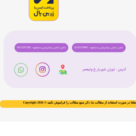
تلفن تماس پشتیبانی و مشاوره : 02165278985
تلفن تماس پشتیبانی و مشاوره : 09123207268