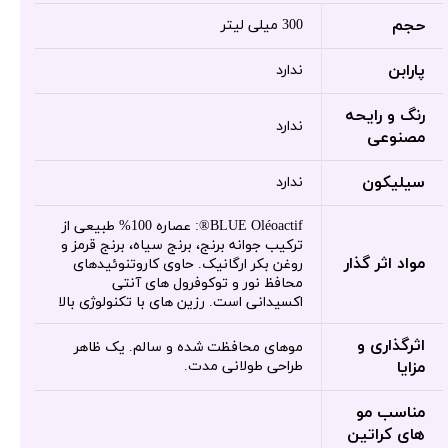
حجم
300 میلی لیتر
پارابن
ندارد
رنگ و رایحه
ندارد
مصنوعی
سیلیکون
ندارد
BLUE Oléoactif®: عصاره 100% طبیعی از
ترکیب جوانه برنج، برنج سیاه، برنج قرمز و
مواد اثر گذار
روغن بکر ارگانیک. حاوی کاروتنوئیدهای
محافظ نور و توکوفرول های آنتی
اکسیدانی است. رزین های با تکنولوژی بالا
اثرگذاری و
موهای محافظت شده و سالم. یک ظاهر
مزایا
طراحی طولانی مدت.
مناسب مو
های کراتین