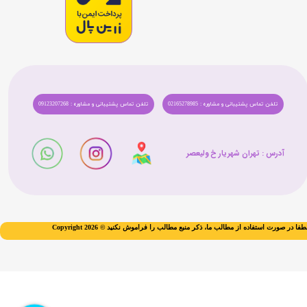
تلفن تماس پشتیبانی و مشاوره : 02165278985
تلفن تماس پشتیبانی و مشاوره : 09123207268