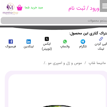
ورود
/
ثبت نام
سبد خرید شما
۰
حساب کاربری من
تغییر گذر واژه
سفارشات
شتراک گذاری این محصول
پی کردن
ایکس
خروج از حساب کاربری
تلگرام
واتساپ
لینکدین
فیسبوک
لینک
(توییتر)
مانیسا شاپ
موس و ژل و اسپری مو
چسب مو ریواژن مشکی حجم 150 میلی لی