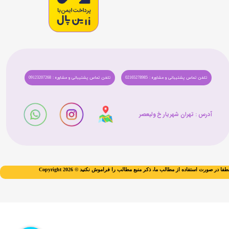
تلفن تماس پشتیبانی و مشاوره : 02165278985
تلفن تماس پشتیبانی و مشاوره : 09123207268