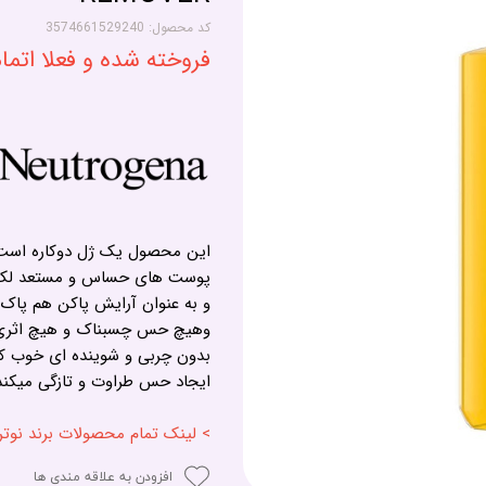
کد محصول: 3574661529240
فروخته شده و فعلا اتم
این محصول یک ژل دوکاره است 
پوست های حساس و مستعد لک 
و به عنوان آرایش پاکن هم پاک
وهیچ حس چسبناک و هیچ اثری ب
بدون چربی و شوینده ای خوب ک
ایجاد حس طراوت و تازگی میکند
> لینک تمام محصولات برند نوتروژینا - EUTROGENA
افزودن به علاقه مندی ها