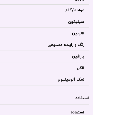
مواد اثرگذار
سیلیکون
لالونین
رنگ و رایحه مصنوعی
پارافین
الکل
نمک آلومینیوم
استفاده
استفاده