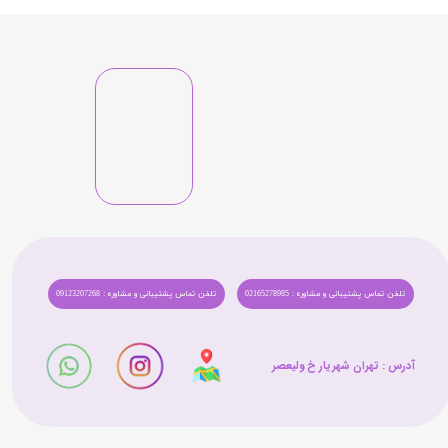
تلفن تماس پشتیبانی و مشاوره : 02165278985
تلفن تماس پشتیبانی و مشاوره : 09123207268