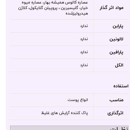
عصاره کالوس همیشه بهار، عصاره میوه
مواد اثر گذار
خیار، گلیسیرین ، پروپیلن گلایکول، کلاژن
هیدرولیزشده
پارابن
ندارد
لالونین
ندارد
پارافین
ندارد
الکل
ندارد
استفاده
مناسب
انواع پوست
اثرگذاری
پاک کننده آرایش های غلیظ