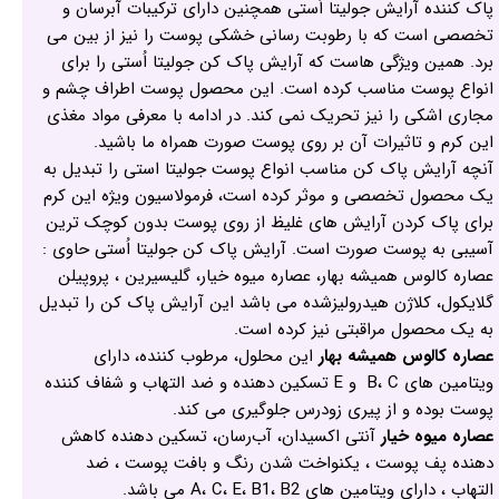
پاک کننده آرایش جولیتا اُستی همچنین دارای ترکیبات آبرسان و
تخصصی است که با رطوبت رسانی خشکی پوست را نیز از بین می
برد. همین ویژگی هاست که آرایش پاک کن جولیتا اُستی را برای
انواع پوست مناسب کرده است. این محصول پوست اطراف چشم و
مجاری اشکی را نیز تحریک نمی کند. در ادامه با معرفی مواد مغذی
این کرم و تاثیرات آن بر روی پوست صورت همراه ما باشید.
آنچه آرایش پاک کن مناسب انواع پوست جولیتا استی را تبدیل به
یک محصول تخصصی و موثر کرده است، فرمولاسیون ویژه این کرم
برای پاک کردن آرایش های غلیظ از روی پوست بدون کوچک ترین
آسیبی به پوست صورت است. آرایش پاک کن جولیتا اُستی حاوی :
عصاره کالوس همیشه بهار، عصاره میوه خیار، گلیسیرین ، پروپیلن
گلایکول، کلاژن هیدرولیزشده می باشد این آرایش پاک کن را تبدیل
به یک محصول مراقبتی نیز کرده است.
عصاره کالوس همیشه بهار
این محلول، مرطوب کننده، دارای
ویتامین های B، C و E تسکین دهنده و ضد التهاب و شفاف کننده
پوست بوده و از پیری زودرس جلوگیری می کند.
عصاره میوه خیار
آنتی اکسیدان، آب‌رسان، تسکین دهنده کاهش
دهنده پف پوست ، یکنواخت شدن رنگ و بافت پوست ، ضد
التهاب ، دارای ویتامین های A، C، E، B1، B2 می باشد.