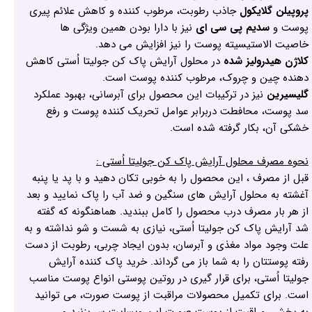
پروپیلن گلایکول
جاذب رطوبت، مرطوب کننده و کاهش علائم پیری
پوست و
سدیم پی سی ای
نیز با دارا بودن همین ویژگی ها
خاصیت الاستیسیته پوست را نیز افزایش می دهد.
کلاژن هیدرولیز شده
در محلول آرایش پاک کن جولیتا اُستی کاهش
دهنده چین و چروک، مرطوب کننده پوست است.
گلیسیرین
نیز در ترکیبات این محصول برای آبرسانی، بهبود عملکرد
سد پوست، محافطت دربرابر عوامل تحریک کننده پوست و رفع
خشکی آن، بکار گرفته شده است.
نحوه مصرف محلول آرایش پاک کن جولیتا اُستی :
قبل از مصرف ، این محصول را به خوبی تکان دهید و با پد یا پنبه
آغشته به محلول آرایش های سنگین و ضد آب را پاک نمایید و بعد
از هر بار مصرف درب محصول را کامل ببندید. هماهنگونه که گفته
شد آرایش پاک کن جولیتا اُستی، نیازی به شست و شو نداشته و به
علت وجود مواد مغذی و آبرسان، بدون ایجاد چربی، رطوبت از دست
رفته پوستتان را به شما باز می گرداند. خرید پاک کننده آرایش
جولیتا اُستی، برای قرار گیری در روتین پوستی انواع پوست مناسب
است. برای تکمیل محصولات مراقبت از پوست صورت، می توانید