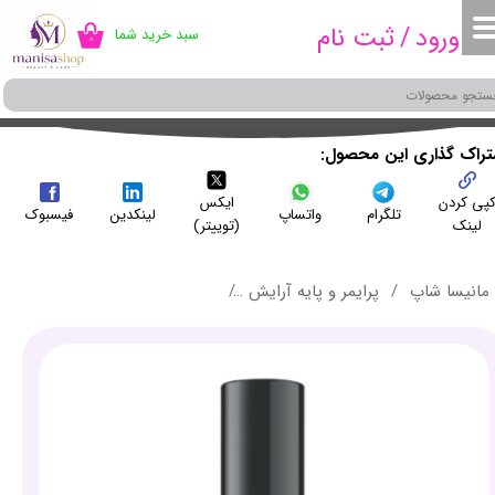
ورود
/
ثبت نام
سبد خرید شما
۰
حساب کاربری من
تغییر گذر واژه
سفارشات
شتراک گذاری این محصول
پی کردن
ایکس
خروج از حساب کاربری
تلگرام
واتساپ
لینکدین
فیسبوک
لینک
(توییتر)
مانیسا شاپ
پرایمر و پایه آرایش
پرایمر پایه آرایش شاین صدفی (زیرساز و تثبیت کننده) میکا