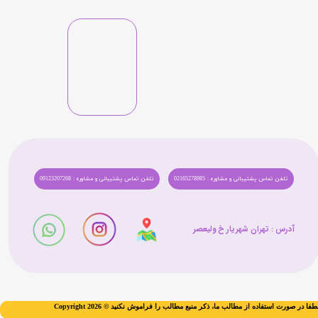
تلفن تماس پشتیبانی و مشاوره : 02165278985
تلفن تماس پشتیبانی و مشاوره : 09123207268