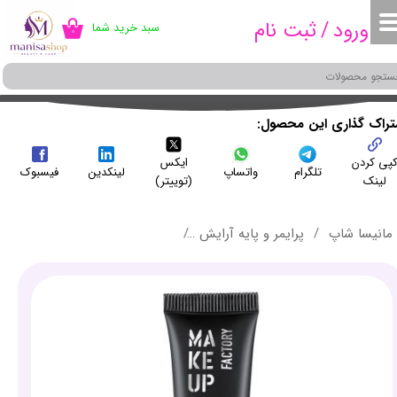
ورود
/
ثبت نام
سبد خرید شما
۰
حساب کاربری من
تغییر گذر واژه
سفارشات
شتراک گذاری این محصول
پی کردن
ایکس
خروج از حساب کاربری
تلگرام
واتساپ
لینکدین
فیسبوک
لینک
(توییتر)
مانیسا شاپ
پرایمر و پایه آرایش
پایه سایه چشم پوست حساس میکاپ فکتوری - EYE SHADOW BASE