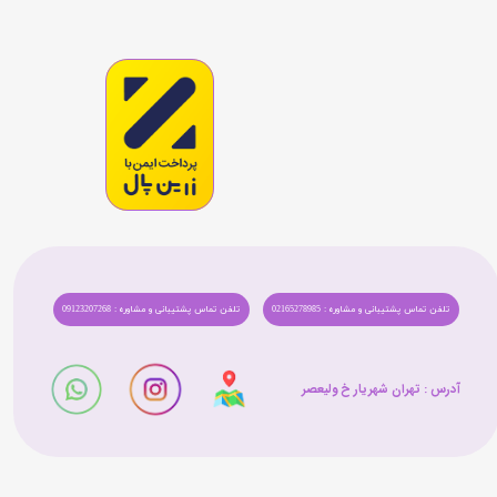
تلفن تماس پشتیبانی و مشاوره : 02165278985
تلفن تماس پشتیبانی و مشاوره : 09123207268