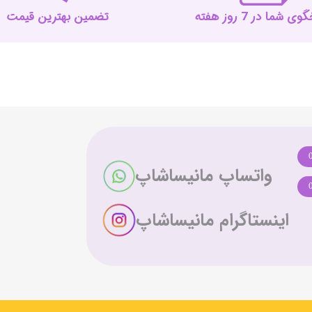
 شما در 7 روز هفته
تضمین بهترین قیمت
واتساپ مانیساشاپ
اینستاگرام مانیساشاپ