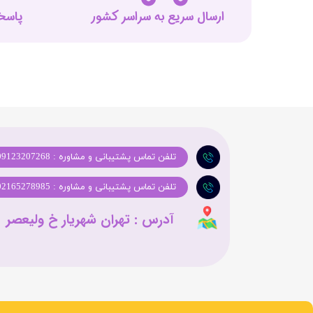
ارسال سریع به سراسر کشور
پاسخگوی
تلفن تماس پشتیبانی و مشاوره : 09123207268
تلفن تماس پشتیبانی و مشاوره : 02165278985