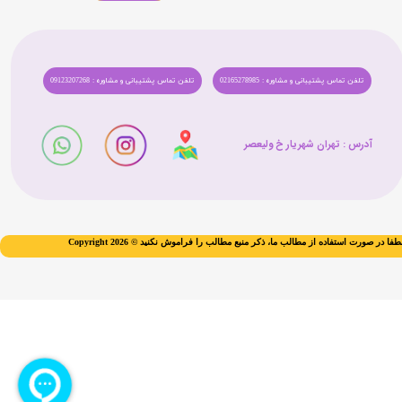
تلفن تماس پشتیبانی و مشاوره : 02165278985
تلفن تماس پشتیبانی و مشاوره : 09123207268