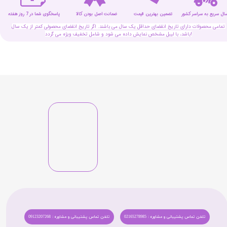
سال سریع به سراسر کشور
تضمین بهترین قیمت
پاسخگوی شما در 7 روز هفته
ضمانت اصل بودن کالا
تمامی محصولات دارای تاریخ انقضای حداقل یک سال می باشند. اگر تاریخ انقضای محصولی کمتر از یک سال
باشد، با لیبل مشخص نمایش داده می شود و شامل تخفیف ویژه می گردد!
تلفن تماس پشتیبانی و مشاوره : 02165278985
تلفن تماس پشتیبانی و مشاوره : 09123207268