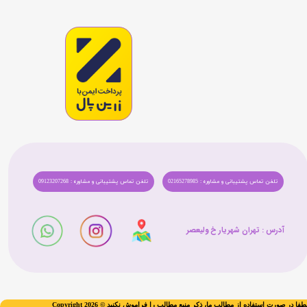
تلفن تماس پشتیبانی و مشاوره : 02165278985
تلفن تماس پشتیبانی و مشاوره : 09123207268