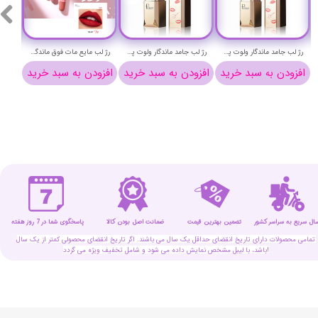
رژ لب جامد ماندگار ولوت پودایر شماره 15 - Pudaier velvet lip stick
رژ لب جامد ماندگار ولوت پودایر شماره 14 - Pudaier velvet lip stick
رژ لب مایع مات فوق ماندگار کپسولی پودایر شماره 912 - Pudaier matte liquid pills lipstick
افزودن به سبد خرید
افزودن به سبد خرید
افزودن به سبد خرید
افزو
سال سریع به سراسر کشور
تضمین بهترین قیمت
پاسخگوی شما در 7 روز هفته
ضمانت اصل بودن کالا
تمامی محصولات دارای تاریخ انقضای حداقل یک سال می باشند. اگر تاریخ انقضای محصولی کمتر از یک سال
باشد، با لیبل مشخص نمایش داده می شود و شامل تخفیف ویژه می گردد!