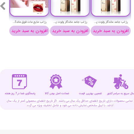
رژ لب جامد ماندگار ولوت پودایر شماره 15 - Pudaier velvet lip stick
رژ لب جامد ماندگار ولوت پودایر شماره 14 - Pudaier velvet lip stick
رژ لب مایع مات فوق ماندگار کپسولی پودایر شماره 912 - Pudaier matte liquid pills lipstick
افزودن به سبد خرید
افزودن به سبد خرید
افزودن به سبد خرید
افزو
سال سریع به سراسر کشور
تضمین بهترین قیمت
پاسخگوی شما در 7 روز هفته
ضمانت اصل بودن کالا
تمامی محصولات دارای تاریخ انقضای حداقل یک سال می باشند. اگر تاریخ انقضای محصولی کمتر از یک سال
باشد، با لیبل مشخص نمایش داده می شود و شامل تخفیف ویژه می گردد!