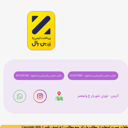
تلفن تماس پشتیبانی و مشاوره : 02165278985
تلفن تماس پشتیبانی و مشاوره : 09123207268