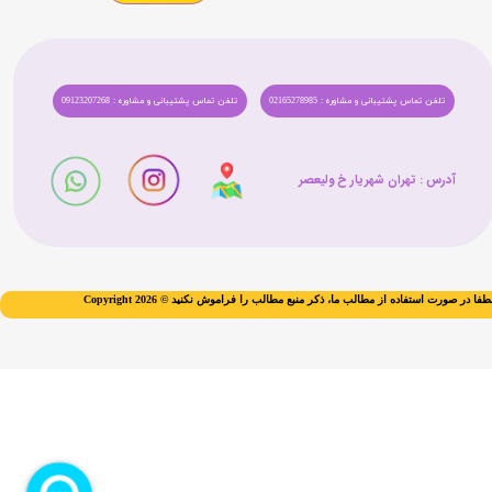
تلفن تماس پشتیبانی و مشاوره : 02165278985
تلفن تماس پشتیبانی و مشاوره : 09123207268