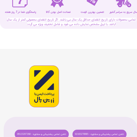
سال سریع به سراسر کشور
تضمین بهترین قیمت
پاسخگوی شما در 7 روز هفته
ضمانت اصل بودن کالا
تمامی محصولات دارای تاریخ انقضای حداقل یک سال می باشند. اگر تاریخ انقضای محصولی کمتر از یک سال
باشد، با لیبل مشخص نمایش داده می شود و شامل تخفیف ویژه می گردد!
تلفن تماس پشتیبانی و مشاوره : 02165278985
تلفن تماس پشتیبانی و مشاوره : 09123207268