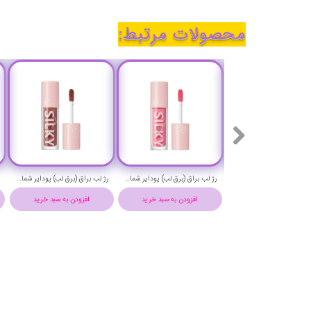
محصولات مرتبط:
رژ مایع مات ماندگار پودایر شماره 2 - Pudaier matte lip fluid
ژل لیفت ابرو 24 ساعته لیلی -LILI BROW FIX GEL
رژ لب براق (برق لب) پودایر شماره 15 - Pudaier silky lip gloss 15
افزودن به سبد خرید
افزودن به سبد خرید
افزودن به سبد خرید