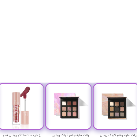
پالت سایه چشم 9 رنگ پودایر مدل Rock Stratum
پالت سایه چشم 9 رنگ پودایر مدل Polar light
رژ مایع مات ماندگار پودایر شماره 4 - Pudaier matte lip fluid