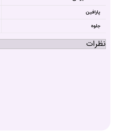
پارافین
جلوه
نظرات