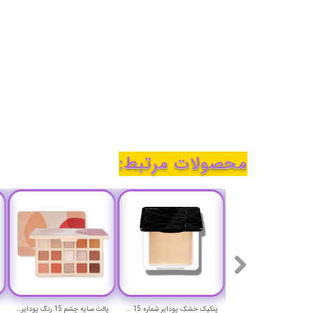
محصولات مرتبط:
رژ لب جامد ماندگار ولوت پودایر شماره 8 - Pudaier velvet lip stick
پنکیک خشک پودایر شماره 15 - Pudaier compact powder
پالت سایه چشم 15 رنگ پودایر مدل Sweet Orange