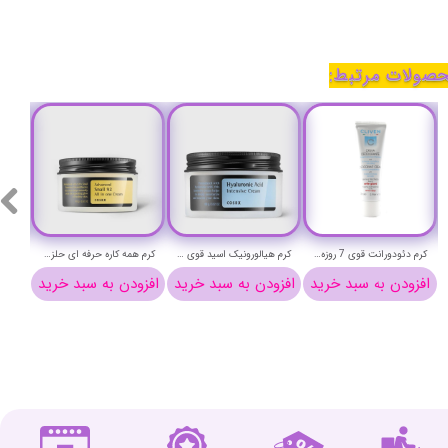
صولات مرتبط:
کرم دئودورانت قوی 7 روزه کلیون حجم 25 میلی لیتر - cliven DEODORANT cream
کرم هیالورونیک اسید قوی کوزارکس وزن 100 گرم - COSRX Hyaluronic Acid Intensive Cream
کرم همه کاره حرفه ای حلزون کوزارکس وزن 100 گرم - COSRX Advanced Snail 92 All in one Cream
افزودن به سبد خرید
افزودن به سبد خرید
افزودن به سبد خرید
افزو