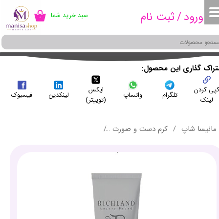
ورود
/
ثبت نام
سبد خرید شما
۰
حساب کاربری من
تغییر گذر واژه
سفارشات
شتراک گذاری این محصول
پی کردن
ایکس
خروج از حساب کاربری
تلگرام
واتساپ
لینکدین
فیسبوک
لینک
(توییتر)
مانیسا شاپ
کرم دست و صورت
کرم روز ضد لک ریچلند حجم 30 میلی لیتر - RICHLAND anti-blemish day cream