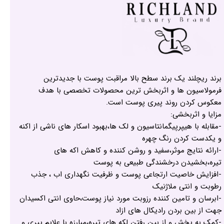
برند ریچلند یک برند سطح بالا مراقبت پوست با جدیدترین
فرمولاسیون ها و اثربخش ترین محصولات تخصصی با هدف
معکوس کردن روند پیری پوست است.
مزایا و اثربخشی:
-مقابله با هیپرپیگمانتاسیون و لک ها،بهبود اسکار های ناشی از اکنه
و یکدست کردن رنگ چهره
-ارائه نتایج موثر،سفید و روشن کننده و کاهش اکه های
تیره،بخشیدن درخشندگی طبیعی به پوست
-افزایش خاصیت ارتجاعی پوست و ظرفیت نگهداری اب ، جذب
رطوبت و انتی ملاژنیک
-ابرسان و تامین کننده رزوبت مورد نیاز پوست،حاوی انتی اکسیدان
جهت از بین بردن رادیکال های ازاد
-کمک به پخش و از بین رفتن لکه های تیره،مبارزه با علایم پیری و