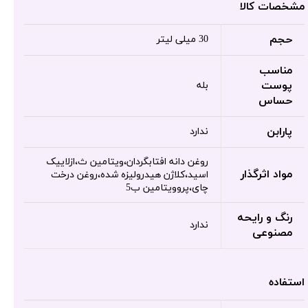
مشخصات کالا
حجم
30 میلی لیتر
مناسب
پوست
بله
حساس
پارابن
ندارد
روغن دانه افتابگردان،ویتامین ث،ازلاییک
مواد اثرگذار
اسید،کلاژن هیدرولیزه شده،روغن درخت
چای،پروویتامین ب5
رنگ و رایحه
ندارد
مصنوعی
استفاده