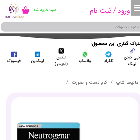
ورود
/
ثبت نام
سبد خرید شما
۰
حساب کاربری من
تغییر گذر واژه
سفارشات
شتراک گذاری این محصول
پی کردن
ایکس
خروج از حساب کاربری
تلگرام
واتساپ
لینکدین
فیسبوک
لینک
(توییتر)
مانیسا شاپ
کرم دست و صورت
ژل کرم آبرسان هیدروبوست نوتروژینا حجم 50 میلی لیتر - OST GEL CREAM