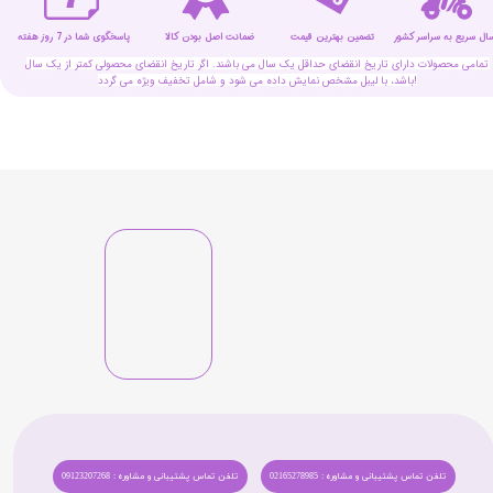
سال سریع به سراسر کشور
تضمین بهترین قیمت
پاسخگوی شما در 7 روز هفته
ضمانت اصل بودن کالا
تمامی محصولات دارای تاریخ انقضای حداقل یک سال می باشند. اگر تاریخ انقضای محصولی کمتر از یک سال
باشد، با لیبل مشخص نمایش داده می شود و شامل تخفیف ویژه می گردد!
تلفن تماس پشتیبانی و مشاوره : 02165278985
تلفن تماس پشتیبانی و مشاوره : 09123207268