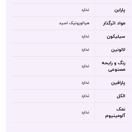
پارابن
ندارد
مواد اثرگذار
هیالورونیک اسید
سیلیکون
ندارد
لالونین
ندارد
رنگ و رایحه
ندارد
مصنوعی
پارافین
ندارد
الکل
ندارد
نمک
ندارد
آلومینیوم