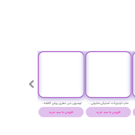
مام دئودورانت استیکی صابونی ضد تعریق اسپرت 48 ساعته آستیاژا مدل ورزشی حجم ۵۰ میلی لیتر - ASTYAZHA DEODORANT WORK OUT STICK
لوسیون بدن عطری روغن کافشه با رایحه دولچه گابانا پوتنزا حچم 250 میلی لیتر - POTENZA PERFUME BODY LOTION
افزودن به سبد خرید
افزودن به سبد خرید
افزودن به سبد خرید