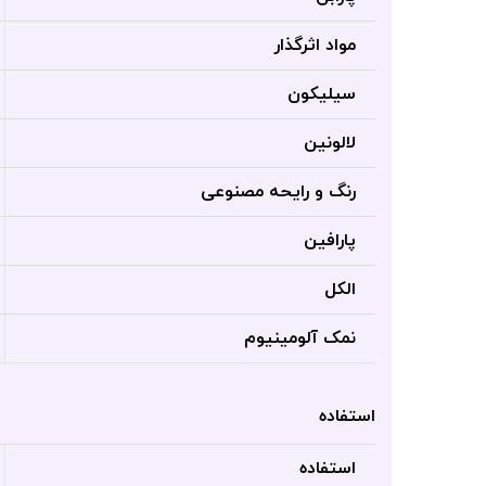
مواد اثرگذار
سیلیکون
لالونین
رنگ و رایحه مصنوعی
پارافین
الکل
نمک آلومینیوم
استفاده
استفاده