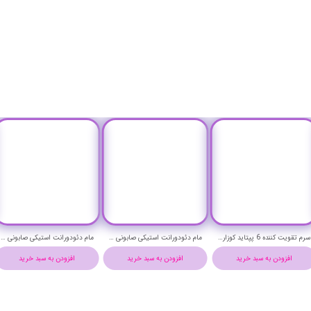
سرم تقویت کننده 6 پپتاید کوزارکس حجم 150 میلی لیتر - COSRX The 6 Peptide Skin Booster Serum
مام دئودورانت استیکی صابونی ضد تعریق زنانه 48 ساعته آستیاژا مدل سرحال و فعال حجم ۵۰ میلی لیتر - ASTYAZHA DEODORANT FRESH ACTIVE STICK
مام دئودورانت استیکی صابونی ضد تعریق زنانه 48 ساعته آستیاژا مدل نرم و حساس حجم ۵۰ میلی لیتر - ASTYAZHA DEODORANT SMOOTH AND SENSITIVE STICK
افزودن به سبد خرید
افزودن به سبد خرید
افزودن به سبد خرید