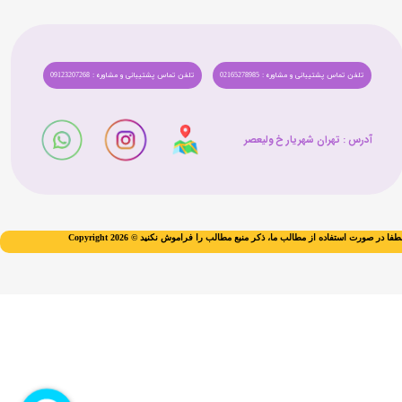
تلفن تماس پشتیبانی و مشاوره : 02165278985
تلفن تماس پشتیبانی و مشاوره : 09123207268