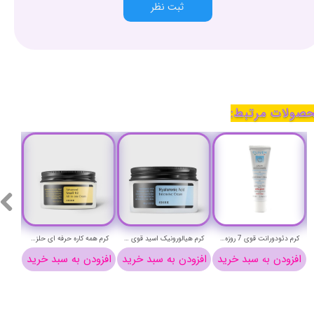
ثبت نظر
صولات مرتبط:
کرم دئودورانت قوی 7 روزه کلیون حجم 25 میلی لیتر - cliven DEODORANT cream
کرم هیالورونیک اسید قوی کوزارکس وزن 100 گرم - COSRX Hyaluronic Acid Intensive Cream
کرم همه کاره حرفه ای حلزون کوزارکس وزن 100 گرم - COSRX Advanced Snail 92 All in one Cream
افزودن به سبد خرید
افزودن به سبد خرید
افزودن به سبد خرید
افزو