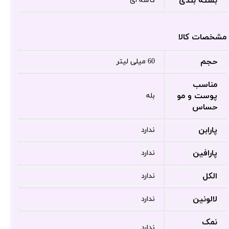
بسته بندی
کاسه ای
مشخصات کالا
حجم
60 میلی لیتر
مناسب
پوست و مو
بله
حساس
پارابن
ندارد
پارافین
ندارد
الکل
ندارد
لالونین
ندارد
نمک
ندارد