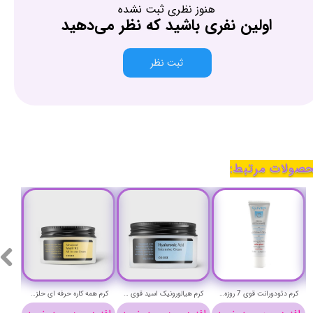
هنوز نظری ثبت نشده
اولین نفری باشید که نظر می‌دهید
ثبت نظر
صولات مرتبط:
کرم دئودورانت قوی 7 روزه کلیون حجم 25 میلی لیتر - cliven DEODORANT cream
کرم هیالورونیک اسید قوی کوزارکس وزن 100 گرم - COSRX Hyaluronic Acid Intensive Cream
کرم همه کاره حرفه ای حلزون کوزارکس وزن 100 گرم - COSRX Advanced Snail 92 All in one Cream