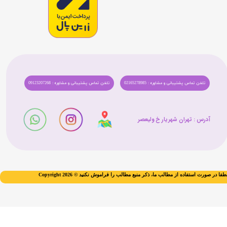
تلفن تماس پشتیبانی و مشاوره : 02165278985
تلفن تماس پشتیبانی و مشاوره : 09123207268