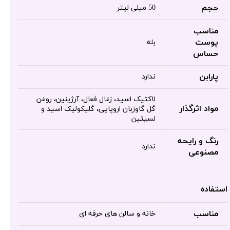
حجم
50 میلی لیتر
مناسب
پوست
بله
حساس
پارابن
ندارد
لاکتیک اسید، زغال فعال، آرژینین، روغن
مواد اثرگذار
گل گاوزبان اروپایی، گلیکولیک اسید و
لسیتین
رنگ و رایحه
ندارد
مصنوعی
استفاده
مناسب
خانه و سالن های حرفه ای