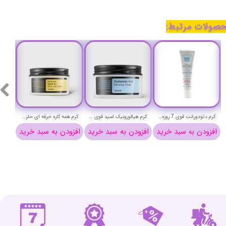
صولات مرتبط:
کرم دئودورانت قوی 7 روزه کلیون حجم 25 میلی لیتر - cliven DEODORANT cream
کرم هیالورونیک اسید قوی کوزارکس وزن 100 گرم - COSRX Hyaluronic Acid Intensive Cream
کرم همه کاره حرفه ای حلزون کوزارکس وزن 100 گرم - COSRX Advanced Snail 92 All in one Cream
افزودن به سبد خرید
افزودن به سبد خرید
افزودن به سبد خرید
افزو