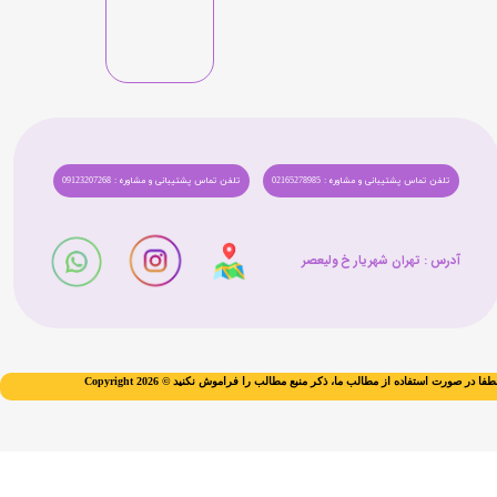
تلفن تماس پشتیبانی و مشاوره : 02165278985
تلفن تماس پشتیبانی و مشاوره : 09123207268