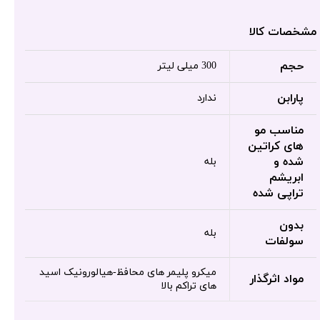
مشخصات کالا
حجم
300 میلی لیتر
پارابن
ندارد
مناسب مو
های کراتین
شده و
بله
ابریشم
تراپی شده
بدون
بله
سولفات
میکرو پلیمر های محافظ-هیالورونیک اسید
مواد اثرگذار
های تراکم بالا