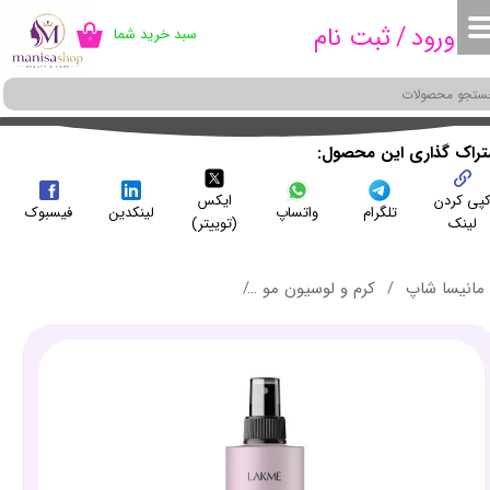
ورود
/
ثبت نام
سبد خرید شما
۰
حساب کاربری من
تغییر گذر واژه
سفارشات
شتراک گذاری این محصول
پی کردن
ایکس
خروج از حساب کاربری
تلگرام
واتساپ
لینکدین
فیسبوک
لینک
(توییتر)
مانیسا شاپ
کرم و لوسیون مو
اسپری بدون آبکشی ضد حرارت و ضد وز قوی (فریز کنترل) لاکمه