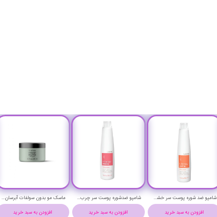
شامپو ضد شوره پوست سر خشک لاکمه حجم 300 میلی لیتر - Lakme k.therapy peeling Shampoo
شامپو ضدشوره پوست سر چرب لاکمه حجم 300 میلی لیتر - Lakme k.therapy peeling Shampoo
ماسک مو بدون سولفات آبرسان عمیق مو ارگانیک بالانس تکنیا لاکمه - Lakme Teknia Organic Balance Hair mask
افزودن به سبد خرید
افزودن به سبد خرید
افزودن به سبد خرید