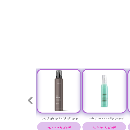
لوسیون مراقبت مو مستر لاکمه حجم 100 میلی لیتر - lakme master care lotion
موس نگهدارنده قوی پاور کی فینیش لاکمه حجم 300 میلی لیتر - Lakme K.FINISH POWER Ultra-strong hold mousse 300 ml
افزودن به سبد خرید
افزودن به سبد خرید
افزودن به سبد خرید