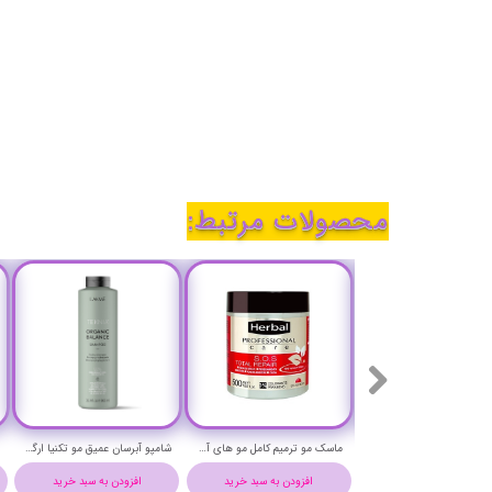
محصولات مرتبط:
شامپو بدون سولفات مخصوص مو رنگ شده و آسیب دیده (کالر استی) تکنیا لاکمه حجم 1000 میلی لیتر-Lakme TEKNIA Color Stay Shampoo
ماسک مو ترمیم کامل مو های آسیب دیده هربال حجم 500 میلی لیتر - Herbal S.O.S TOTAL REPAIR Hair Mask 500 ml
شامپو آبرسان عمیق مو تکنیا ارگانیک بالانس لاکمه حجم 1000 میلی لیتر - Lakme Teknia Organic Balance Shampoo 1000 ml
افزودن به سبد خرید
افزودن به سبد خرید
افزودن به سبد خرید