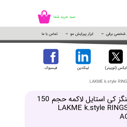
سبد خرید شما
۰
م شخصی برقی
ابزار پیرایش مو
تماس با ما
اسپری مو
سایه چشم
ژل شستشو
خوشبو کننده
اسپری رنگ مو
پالت سایه
شامپو خشک
دئودورانت و ضد تعریق
پرایمر و پایه آرایش
ایکس (توییتر)
لینکدین
فیسبوک
یک آرایش
کرم موی فرکننده رینگز کی استایل لاکمه حجم 150
 - LAKME k.style RINGS CURL
A