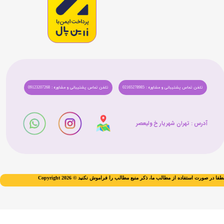
تلفن تماس پشتیبانی و مشاوره : 02165278985
تلفن تماس پشتیبانی و مشاوره : 09123207268