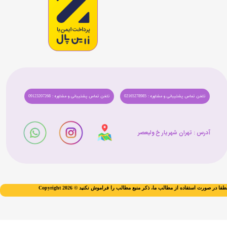
تلفن تماس پشتیبانی و مشاوره : 02165278985
تلفن تماس پشتیبانی و مشاوره : 09123207268