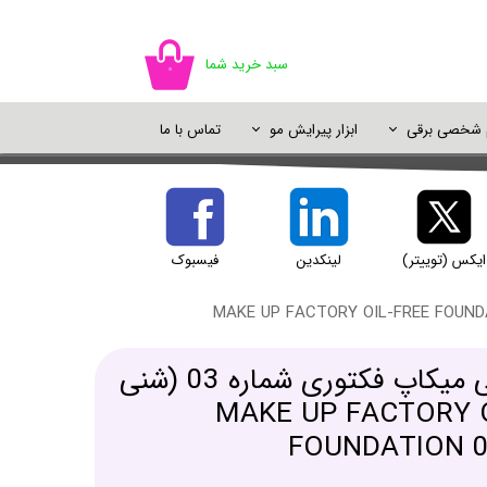
سبد خرید شما
۰
م شخصی برقی
ابزار پیرایش مو
تماس با ما
اسپری مو
سایه چشم
ژل شستشو
خوشبو کننده
اسپری رنگ مو
پالت سایه
شامپو خشک
دئودورانت و ضد تعریق
پرایمر و پایه آرایش
ایکس (توییتر)
لینکدین
فیسبوک
یک آرایش
کرم پودر بدون چربی میکاپ فکتوری شماره 03 (شنی
MAKE UP FACTORY OIL-FR
FOUNDATION 0