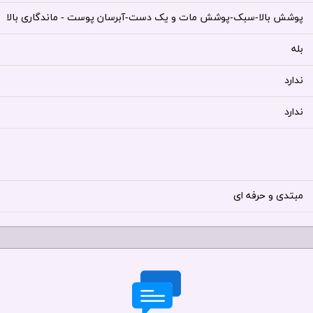
پوشش بالا-سبک-پوشش مات و یک دست-آبرسان پوست - ماندگاری بالا
بله
ندارد
ندارد
مبتدی و حرفه ای