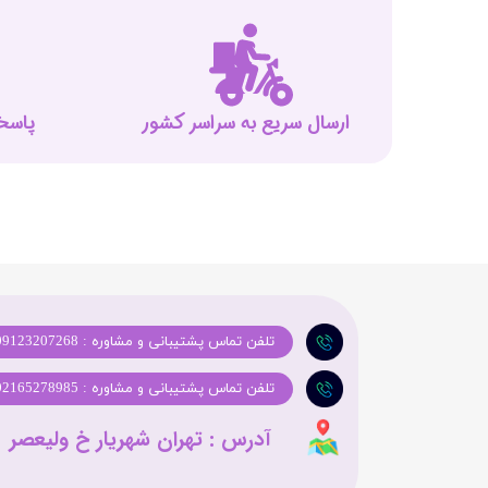
ارسال سریع به سراسر کشور
پاسخگوی
تلفن تماس پشتیبانی و مشاوره : 09123207268
تلفن تماس پشتیبانی و مشاوره : 02165278985