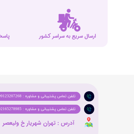
ارسال سریع به سراسر کشور
پاسخگوی
تلفن تماس پشتیبانی و مشاوره : 09123207268
تلفن تماس پشتیبانی و مشاوره : 02165278985