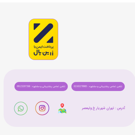
تلفن تماس پشتیبانی و مشاوره : 02165278985
تلفن تماس پشتیبانی و مشاوره : 09123207268