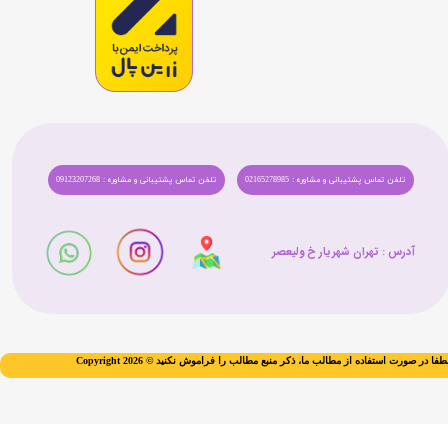
تلفن تماس پشتیبانی و مشاوره : 02165278985
تلفن تماس پشتیبانی و مشاوره : 09123207268