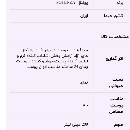
برند
پوتنزا - POTENZA
کشور مبدا
ایران
مشخصات کالا
محافظت از پوست در برابر اثرات رادیکال
های آزاد آرامش بخش، شاداب کننده نرم و
اثر گذاری
لطیف کننده پوست-خوشبو کننده و رطوبت
رسان 24 ساعته مناسب انواع پوست
تست
ندارد
حیوانی
مناسب
پوست
بله
حساس
حجم
200 میلی لیتر