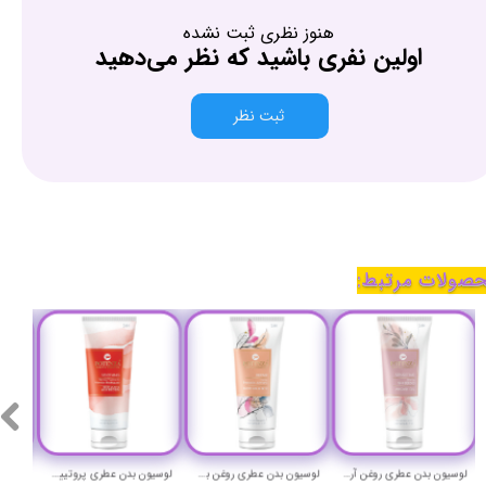
هنوز نظری ثبت نشده
اولین نفری باشید که نظر می‌دهید
ثبت نظر
صولات مرتبط:
لوسیون بدن عطری روغن آرگان با رایحه زن شیسیدو پوتنزا حچم 250 میلی لیتر - POTENZA PERFUME BODY LOTION
لوسیون بدن عطری روغن بوریتی و کیوتن با رایحه لی امپریو آرمانی پوتنزا حچم 250 میلی لیتر - POTENZA PERFUME BODY LOTION
لوسیون بدن عطری پروتیین شیر و موم عسل با رایحه نارسیسو پودری از نارسیسو رودریگز پوتنزا حچم 250 میلی لیتر - POTENZA PERFUME BODY LOTION