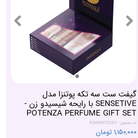
گیفت ست سه تکه پوتنزا مدل
SENSETIVE با رایحه شیسیدو زن -
POTENZA PERFUME GIFT SET
کد محصول: 6260000722331
۱,۱۵۰,۰۰۰ تومان