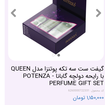
گیفت ست سه تکه پوتنزا مدل QUEEN
با رایحه دولچه گابانا - POTENZA
PERFUME GIFT SET
کد محصول: 6260000722331
۱,۱۵۰,۰۰۰ تومان