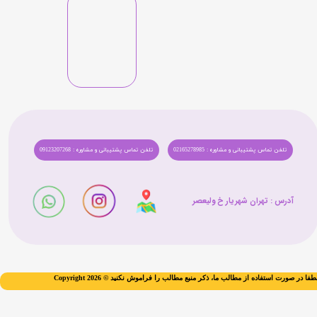
تلفن تماس پشتیبانی و مشاوره : 02165278985
تلفن تماس پشتیبانی و مشاوره : 09123207268