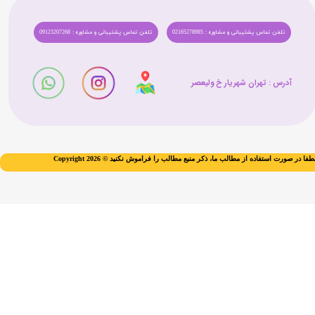
تلفن تماس پشتیبانی و مشاوره : 02165278985
تلفن تماس پشتیبانی و مشاوره : 09123207268